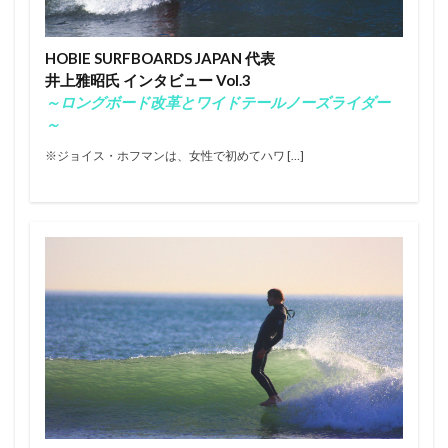
エアー
オリンピック
オンショア
オンラインコンテスト
カラップフリップ
HOBIE SURFBOARDS JAPAN 代表
カラムロブソン
カリッサ・ムーア
カリフォルニア
井上雅昭氏 インタビュー Vol.3
キャロライン・マークス
キャンプ
キラーサーフ
～ロングボード改革とワイドテールノーズライダー
～
キルタイム
クオリファイ
クラフトビール
※ジョイス・ホフマンは、女性で初めてハワ […]
グランドチャンピオン
グリフィン・コラピント
ケリー・スレーター
サーファー
サーフィン
サーフィンが好きな人と繋がりたい
サーフボード
サーフランチ
さわかみ
サンセットビーチ
ジャック・ロビンソン
ジャワ島
ショートボード
ジョアン・ディファイ
ジョエル・チューダー
ジョエルチューダー
ジョン・ジョン・フローレンス
ジョンジョンフローレンス
スイッチスタンス
スウェル
ステファニー・ギルモア
ソフトボード
タイラー・ウォーレン
タイラー・ライト