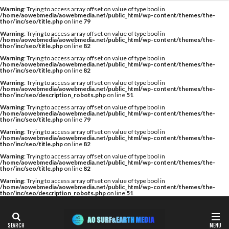
カテゴリー
Warning
: Trying to access array offset on value of type bool in
/home/aowebmedia/aowebmedia.net/public_html/wp-content/themes/the-
thor/inc/seo/title.php
on line
79
Warning
: Trying to access array offset on value of type bool in
/home/aowebmedia/aowebmedia.net/public_html/wp-content/themes/the-
thor/inc/seo/title.php
on line
82
タグ
Warning
: Trying to access array offset on value of type bool in
/home/aowebmedia/aowebmedia.net/public_html/wp-content/themes/the-
A WING
AIR
AIRTIGHT
AQUARIUS
thor/inc/seo/title.php
on line
82
AQUARIUS SURFBOARDS
AWING
AXXE
Warning
: Trying to access array offset on value of type bool in
/home/aowebmedia/aowebmedia.net/public_html/wp-content/themes/the-
thor/inc/seo/description_robots.php
on line
51
BAGUSE
Billabong
Bryce Young
Camel Surf
Warning
: Trying to access array offset on value of type bool in
Camuy Surfboards
Captains Helm
CHABO
/home/aowebmedia/aowebmedia.net/public_html/wp-content/themes/the-
thor/inc/seo/title.php
on line
79
Cimaja
CROSS SAVER
CS
CT
Deep Surf
Warning
: Trying to access array offset on value of type bool in
/home/aowebmedia/aowebmedia.net/public_html/wp-content/themes/the-
DOVE
Fin Less
FIREWIRE
GOTCHA
thor/inc/seo/title.php
on line
82
Warning
: Trying to access array offset on value of type bool in
Harlem Surfboards
HOBIE
HURLEY
/home/aowebmedia/aowebmedia.net/public_html/wp-content/themes/the-
thor/inc/seo/title.php
on line
82
HYUGA PRO
Indonesia
ISA
Warning
: Trying to access array offset on value of type bool in
/home/aowebmedia/aowebmedia.net/public_html/wp-content/themes/the-
ISA World Longboard Championship
thor/inc/seo/description_robots.php
on line
51
ISA World Surfing Games
Japan Open
Japan Open of Surfing
Java
John John Florence