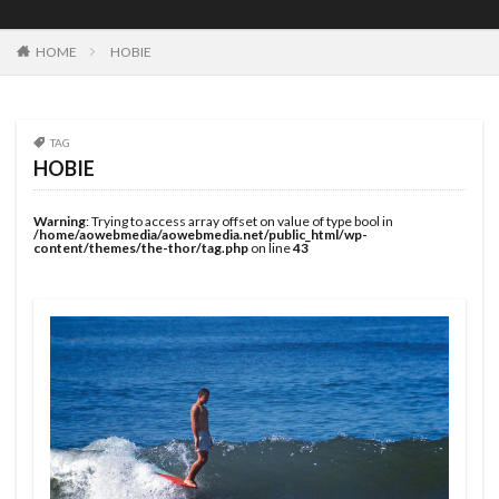
JOYSTIK SURFBOARDS
JPSA
JR Surfboards
Justice Surfboards
Kenji Custom Design
Kill Time
HOME
HOBIE
KILLER SURF
KILLER SURF 宮崎
Krui Pro
LazyBoySkill
Mini Simmons
MOBB
Ocean Side
OGM
Original Sun
PANG
TAG
HOBIE
Pearth Surfboards
Pipe Masters
Pipeline
Pyzel
Pyzel Surfboards
QS
RASH
RLM
Warning
: Trying to access array offset on value of type bool in
/home/aowebmedia/aowebmedia.net/public_html/wp-
Rockdance
ROXY
S5BAR
content/themes/the-thor/tag.php
on line
43
SHIRVT SURFBOARDS
SURFING
SWELL
Taiwan Open
Tokoro
Tokoro Surfboards
Transistor Brand
Tyler Wallen
TYPHOON
US Open
VISSLA
Volcom
WARNER SURFBOARDS
WCL
WCT
WLT
WSL
Y.U
YouTube
アウトドア
イザベラ・ニコラス
インタビュー
インドネシア