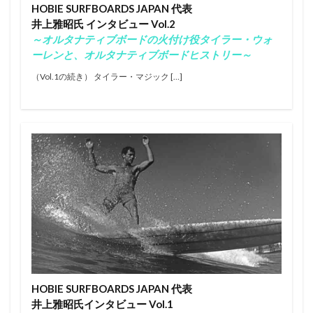
HOBIE SURFBOARDS JAPAN 代表
タイラーウォーレン
タティアナ・ウェストン・ウェブ
井上雅昭氏 インタビュー Vol.2
チーターファイブ
チマジャ
トリップ
ナザレ
～オルタナティブボードの火付け役タイラー・ウォ
ノーズライディング
ノア・ディーン
ーレンと、オルタナティブボードヒストリー～
パイプマスターズ
パラサーフィン
（Vol.1の続き） タイラー・マジック […]
バララム・スタック
バロン・マミヤ
バロンマミヤ
ハングテン
ハングファイブ
ビッグウェーブ
ビッグウェーブツアー
ファイアーワイヤー
フィリッペ・トレド
フィリペ・トレド
フィンレス
ふもとっぱらキャンプ場
ブライス・ヤング
プロ
ホノルア・ブロムフィールド
ホノルアブロムフィールド
ホビー
ミック・ファニング
ミッドレングス
ミニシモンズ
モリ―・ピックラム
モリー・ピックラム
ロックダンス
ロングボード
ワキタピーク
一宮
中塩佳那
久米大志
HOBIE SURFBOARDS JAPAN 代表
五十嵐カノア
井上桜
井上鷹
伊東リアル
井上雅昭氏インタビュー Vol.1