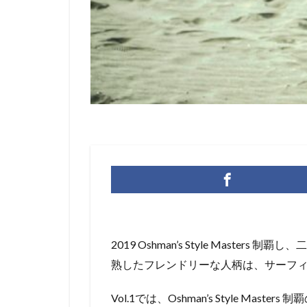
大澤伸幸
大
小波
小熊海
御射鹿池
徳
松岡亜音
松
浜瀬海
湘南
紅葉
脇田泰
都筑有夢路
開幕戦
関口
2019 Oshman’s Style Ma
熟したフレンドリーな人柄は、サーフ
Vol.1では、Oshman’s Style