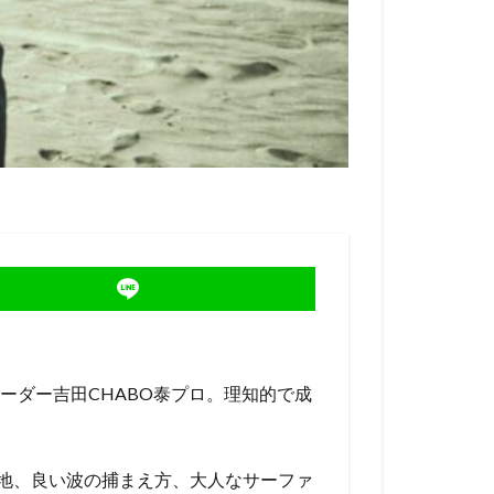
富士山
小川昌男
馬
年越し
上舜
松原渚生
河谷佐助
葉玲王
笹子夏輝
慶司郎
偉
鎌倉
ロングボーダー吉田CHABO泰プロ。理知的で成
バーナの境地、良い波の捕まえ方、大人なサーファ