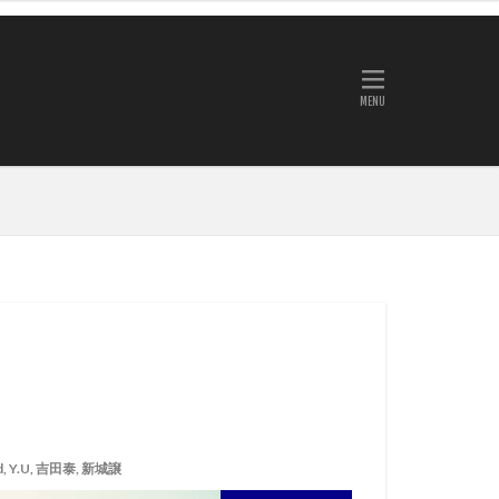
AXXE
 Helm
CHABO
IRE
GOTCHA
 of Surfing
Java
ards
azyBoySkill
 Surfboards
Rockdance
Tokoro
SSLA
Volcom
ウトドア
ンショア
リフォルニア
d
,
Y.U
クラフトビール
,
吉田泰
,
新城譲