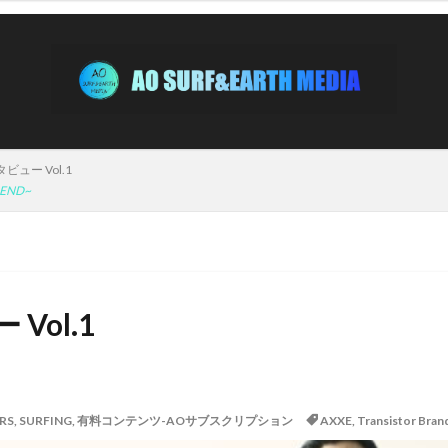
AIRTIGHT
AQUARIUS
AQUARIUS SURFBOARDS
AWING
labong
Bryce Young
Camel Surf
Camuy Surfboards
Captains
S SAVER
CS
CT
Deep Surf
DOVE
Fin Less
FIREW
s
HOBIE
HURLEY
HYUGA PRO
Indonesia
ISA
ard Championship
ISA World Surfing Games
Japan Open
Japan Open
e
JOYSTIK SURFBOARDS
JPSA
JR Surfboards
Justice Surfbo
ュー Vol.1
gn
Kill Time
KILLER SURF
KILLER SURF 宮崎
Krui Pro
L
REND~
MOBB
Ocean Side
OGM
Original Sun
PANG
Pearth
Pipeline
Pyzel
Pyzel Surfboards
QS
RASH
RLM
R
SHIRVT SURFBOARDS
SURFING
SWELL
Taiwan Open
Transistor Brand
Tyler Wallen
TYPHOON
US Open
VI
ol.1
ARDS
WCL
WCT
WLT
WSL
Y.U
YouTube
ア
ス
インタビュー
インドネシア
エアー
オリンピック
オ
スト
カラップフリップ
カラムロブソン
カリッサ・ムーア
カ
ークス
RS
,
SURFING
キャンプ
,
有料コンテンツ-AOサブスクリプション
キラーサーフ
キルタイム
AXXE
クオリファイ
,
Transistor Bran