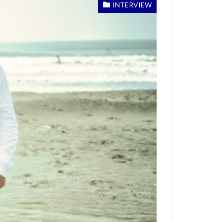
サーフィン
INTERVIEW
セットビーチ
ル・チューダー
ッチスタンス
ー・ライト
トリップ
フィリペ・トレド
フィールド
モンズ
ーク
一宮
安琉
伊藤李安琉
和井田理央
大橋海人