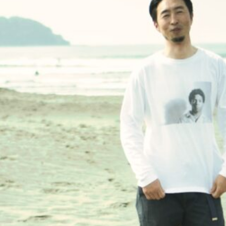
オン
グリフィン・コラピント
ケリー・スレーター
サーファー
な人と繋がりたい
サーフボード
サーフランチ
さわかみ
サン
ソン
ジャワ島
ショートボード
ジョアン・ディファイ
ジョエ
ー
ジョン・ジョン・フローレンス
ジョンジョンフローレンス
スイ
テファニー・ギルモア
ソフトボード
タイラー・ウォーレン
タイラ
ン
タティアナ・ウェストン・ウェブ
チーターファイブ
チマジャ
ズライディング
ノア・ディーン
パイプマスターズ
パラサーフィン
ク
バロン・マミヤ
バロンマミヤ
ハングテン
ハングファイブ
ビッグウェーブツアー
ファイアーワイヤー
フィリッペ・トレド
ふもとっぱらキャンプ場
ブライス・ヤング
プロ
ホノルア・ブロム
ィールド
ホビー
ミック・ファニング
ミッドレングス
ミニシ
ム
モリー・ピックラム
ロックダンス
ロングボード
ワキタピ
米大志
五十嵐カノア
井上桜
井上鷹
伊東リアル
伊東李
円覚寺
台湾
台風
吉川共久
吉川広夏
吉田泰
本将也
多々戸
多々戸浜
大原洋人
大場玲遥
大村奈央