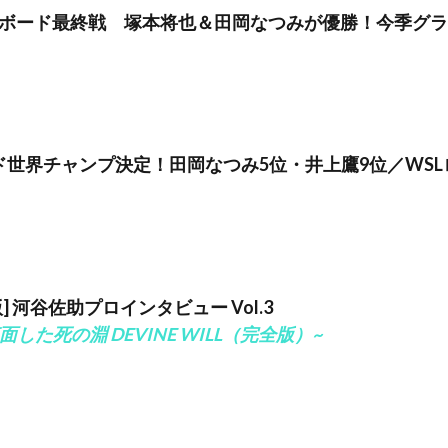
ロングボード最終戦 塚本将也＆田岡なつみが優勝！今季グ
ド世界チャンプ決定！田岡なつみ5位・井上鷹9位／WSL
版] 河谷佐助プロインタビュー Vol.3
した死の淵 DEVINE WILL（完全版）~