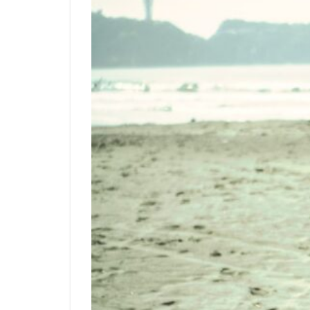
グランドチャンピ
サーフィンが好き
ジャック・ロビン
ジョエルチューダ
スウェル
ス
タイラーウォーレ
ナザレ
ノー
バララム・スタッ
ビッグウェーブ
フィンレス
ホノルアブロムフ
モリ―・ピックラ
中塩佳那
久
伊豆
佐藤魁
坂口憲二
塚