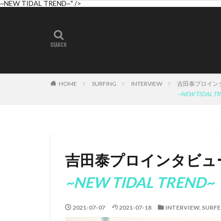
A WING
AIR
~NEW TIDAL TREND~" />
BAGUSE
Bil
Cimaja
CROS
Harlem Surfboard
ISA World Longbo
John John Florenc
HOME
SURFING
INTERVIEW
吉田泰プロインタビ
Kenji Custom Desi
~NEW TIDAL T
Mini Simmons
Pipe Masters
ROXY
S5BA
Tokoro Surfboards
吉田泰プロインタビュー V
WARNER SURFBO
~NEW TIDAL TREND~
イザベラ・ニコラ
オンラインコンテ
2021-07-07
2021-07-18
INTERVIEW
キャロライン・マ
,
SURFE