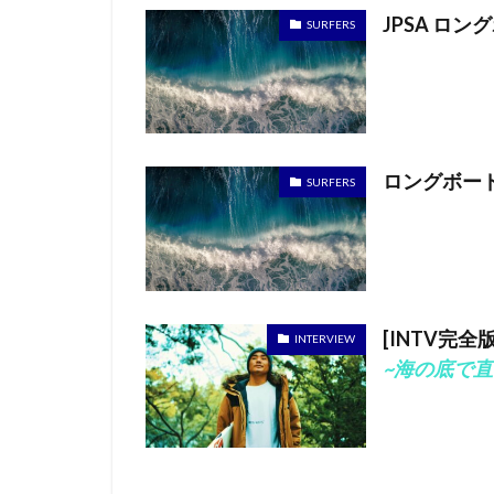
JPSA 
SURFERS
ロングボー
SURFERS
~海の底で直面した死の淵
[INTV完全
INTERVIEW
DEVINE WILL（完全版）~"
width="375" height="250" >
~海の底で直面