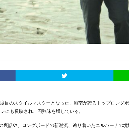
澤信幸
大野仙雅
大野兄弟
安井拓海
安室丈
宮崎
ノ介
岩切剣一郎
川合美乃里
川畑太志
市東重明
平原颯
田昌久
新井洋人
新城譲
新島
日本代表
明月院
村
田詩野
森友二
椎葉順
櫻岡甲太
河合美乃里
河村正美
無料開放
田岡なつみ
石井乃亜
石原壮
稗田瞬
稲
地
脇田紗良
脇田貴之
茅ヶ崎
荒波
藤沼佳太郎
西
都筑虹帆
都築有夢路
都築虹帆
野中美波
野反湖
金沢呂
真央
鴨川
鵠沼
検索
sters 制覇し、二度目のスタイルマスターとなった、湘南が誇るトップ
ィンにも反映され、円熟味を増している。
 Masters 制覇の裏話や、ロングボードの新潮流、辿り着いたニル