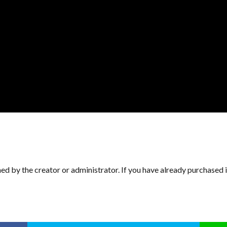
d by the creator or administrator. If you have already purchased it