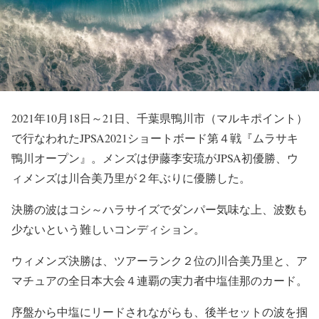
2021年10月18日～21日、千葉県鴨川市（マルキポイント）
で行なわれたJPSA2021ショートボード第４戦『ムラサキ
鴨川オープン』。メンズは伊藤李安琉がJPSA初優勝、ウ
ィメンズは川合美乃里が２年ぶりに優勝した。
決勝の波はコシ～ハラサイズでダンパー気味な上、波数も
少ないという難しいコンディション。
ウィメンズ決勝は、ツアーランク２位の川合美乃里と、ア
マチュアの全日本大会４連覇の実力者中塩佳那のカード。
序盤から中塩にリードされながらも、後半セットの波を掴