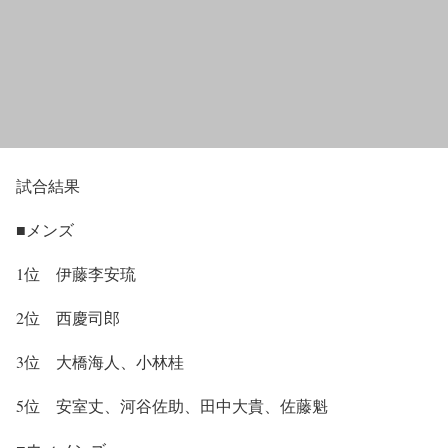
試合結果
■メンズ
1位 伊藤李安琉
2位 西慶司郎
3位 大橋海人、小林桂
5位 安室丈、河谷佐助、田中大貴、佐藤魁