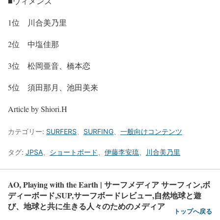
■ウィメンズ
1位 川合美乃里
2位 中塩佳那
3位 松岡亜音、橋本恋
5位 須田那月、池田美来
Article by Shiori.H
カテゴリー:
SURFERS
、
SURFING
、
一般向けコンテンツ
タグ:
JPSA
、
ショートボード
、
伊藤李安琉
、
川合美乃里
AO, Playing with the Earth | サーフメディア サーフィン,ボ
ディーボード,SUP,サーフボードレビュー,自然地球と遊
び、地球と共に生きる人々のためのメディア
トップへ戻る