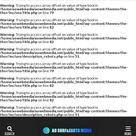
カテゴリー
検索
Warning
: Trying to access array offset on value of type bool in
/home/aowebmedia/aowebmedia.net/public_html/wp-content/themes/the-
thor/inc/seo/title.php
on line
79
Warning
: Trying to access array offset on value of type bool in
/home/aowebmedia/aowebmedia.net/public_html/wp-content/themes/the-
thor/inc/seo/title.php
on line
82
タグ
Warning
: Trying to access array offset on value of type bool in
/home/aowebmedia/aowebmedia.net/public_html/wp-content/themes/the-
A WING
AIR
AIRTIGHT
AQUARIUS
thor/inc/seo/title.php
on line
82
AQUARIUS SURFBOARDS
AWING
AXXE
Warning
: Trying to access array offset on value of type bool in
/home/aowebmedia/aowebmedia.net/public_html/wp-content/themes/the-
thor/inc/seo/description_robots.php
on line
51
BAGUSE
Billabong
Bryce Young
Camel Surf
Warning
: Trying to access array offset on value of type bool in
Camuy Surfboards
Captains Helm
CHABO
/home/aowebmedia/aowebmedia.net/public_html/wp-content/themes/the-
thor/inc/seo/title.php
on line
79
Cimaja
CROSS SAVER
CS
CT
Deep Surf
Warning
: Trying to access array offset on value of type bool in
/home/aowebmedia/aowebmedia.net/public_html/wp-content/themes/the-
DOVE
Fin Less
FIREWIRE
GOTCHA
thor/inc/seo/title.php
on line
82
Warning
: Trying to access array offset on value of type bool in
Harlem Surfboards
HOBIE
HURLEY
/home/aowebmedia/aowebmedia.net/public_html/wp-content/themes/the-
thor/inc/seo/title.php
on line
82
HYUGA PRO
Indonesia
ISA
Warning
: Trying to access array offset on value of type bool in
/home/aowebmedia/aowebmedia.net/public_html/wp-content/themes/the-
ISA World Longboard Championship
thor/inc/seo/description_robots.php
on line
51
ISA World Surfing Games
Japan Open
Japan Open of Surfing
Java
John John Florence