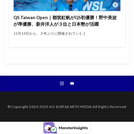
エアー
オリンピック
オンショア
オンラインコンテスト
カラップフリップ
QS Taiwan Open｜都筑虹帆がQS初優勝！野中美波
カラムロブソン
カリッサ・ムーア
カリフォルニア
が準優勝、新井洋人が３位と日本勢が活躍
キャロライン・マークス
キャンプ
キラーサーフ
11月13日から、３年ぶりに開催されてい […]
キルタイム
クオリファイ
クラフトビール
グランドチャンピオン
グリフィン・コラピント
ケリー・スレーター
サーファー
サーフィン
サーフィンが好きな人と繋がりたい
サーフボード
サーフランチ
さわかみ
サンセットビーチ
ジャック・ロビンソン
ジャワ島
ショートボード
ジョアン・ディファイ
ジョエル・チューダー
ジョエルチューダー
ジョン・ジョン・フローレンス
© Copyright 2020-2023 AO SURF&EARTH MEDIA All Rights Reserved
ジョンジョンフローレンス
スイッチスタンス
スウェル
ステファニー・ギルモア
ソフトボード
タイラー・ウォーレン
タイラー・ライト