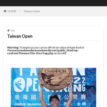
JOYSTIK SURFBOARDS
JPSA
JR Surfboards
Justice Surfboards
Kenji Custom Design
Kill Time
HOME
Taiwan Open
KILLER SURF
KILLER SURF 宮崎
Krui Pro
LazyBoySkill
Mini Simmons
MOBB
Ocean Side
OGM
Original Sun
PANG
TAG
Taiwan Open
Pearth Surfboards
Pipe Masters
Pipeline
Pyzel
Pyzel Surfboards
QS
RASH
RLM
Warning
: Trying to access array offset on value of type bool in
/home/aowebmedia/aowebmedia.net/public_html/wp-
Rockdance
ROXY
S5BAR
content/themes/the-thor/tag.php
on line
43
SHIRVT SURFBOARDS
SURFING
SWELL
Taiwan Open
Tokoro
Tokoro Surfboards
Transistor Brand
Tyler Wallen
TYPHOON
US Open
VISSLA
Volcom
WARNER SURFBOARDS
WCL
WCT
WLT
WSL
Y.U
YouTube
アウトドア
イザベラ・ニコラス
インタビュー
インドネシア