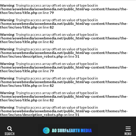
カテゴリー
Warning
: Trying to access array offset on value of type bool in
/home/aowebmedia/aowebmedia.net/public_html/wp-content/themes/the-
thor/inc/seo/title.php
on line
79
Warning
: Trying to access array offset on value of type bool in
/home/aowebmedia/aowebmedia.net/public_html/wp-content/themes/the-
thor/inc/seo/title.php
on line
82
タグ
Warning
: Trying to access array offset on value of type bool in
/home/aowebmedia/aowebmedia.net/public_html/wp-content/themes/the-
A WING
AIR
AIRTIGHT
AQUARIUS
thor/inc/seo/title.php
on line
82
AQUARIUS SURFBOARDS
AWING
AXXE
Warning
: Trying to access array offset on value of type bool in
/home/aowebmedia/aowebmedia.net/public_html/wp-content/themes/the-
thor/inc/seo/description_robots.php
on line
51
BAGUSE
Billabong
Bryce Young
Camel Surf
Warning
: Trying to access array offset on value of type bool in
Camuy Surfboards
Captains Helm
CHABO
/home/aowebmedia/aowebmedia.net/public_html/wp-content/themes/the-
thor/inc/seo/title.php
on line
79
Cimaja
CROSS SAVER
CS
CT
Deep Surf
Warning
: Trying to access array offset on value of type bool in
/home/aowebmedia/aowebmedia.net/public_html/wp-content/themes/the-
DOVE
Fin Less
FIREWIRE
GOTCHA
thor/inc/seo/title.php
on line
82
Warning
: Trying to access array offset on value of type bool in
Harlem Surfboards
HOBIE
HURLEY
/home/aowebmedia/aowebmedia.net/public_html/wp-content/themes/the-
thor/inc/seo/title.php
on line
82
HYUGA PRO
Indonesia
ISA
Warning
: Trying to access array offset on value of type bool in
/home/aowebmedia/aowebmedia.net/public_html/wp-content/themes/the-
ISA World Longboard Championship
thor/inc/seo/description_robots.php
on line
51
ISA World Surfing Games
Japan Open
Japan Open of Surfing
Java
John John Florence