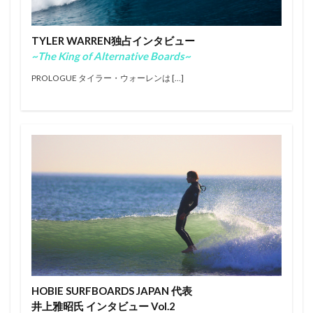
エアー
オリンピック
オンショア
オンラインコンテスト
カラップフリップ
TYLER WARREN独占インタビュー
カラムロブソン
カリッサ・ムーア
カリフォルニア
~The King of Alternative Boards~
キャロライン・マークス
キャンプ
キラーサーフ
PROLOGUE タイラー・ウォーレンは […]
キルタイム
クオリファイ
クラフトビール
グランドチャンピオン
グリフィン・コラピント
ケリー・スレーター
サーファー
サーフィン
サーフィンが好きな人と繋がりたい
サーフボード
サーフランチ
さわかみ
サンセットビーチ
ジャック・ロビンソン
ジャワ島
ショートボード
ジョアン・ディファイ
ジョエル・チューダー
ジョエルチューダー
ジョン・ジョン・フローレンス
ジョンジョンフローレンス
スイッチスタンス
スウェル
ステファニー・ギルモア
ソフトボード
HOBIE SURFBOARDS JAPAN 代表
タイラー・ウォーレン
タイラー・ライト
井上雅昭氏 インタビュー Vol.2