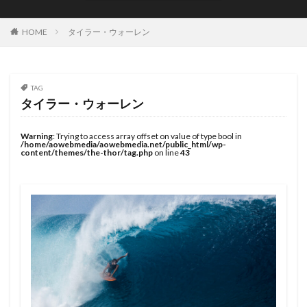
JOYSTIK SURFBOARDS
JPSA
JR Surfboards
Justice Surfboards
Kenji Custom Design
Kill Time
HOME
タイラー・ウォーレン
KILLER SURF
KILLER SURF 宮崎
Krui Pro
LazyBoySkill
Mini Simmons
MOBB
Ocean Side
OGM
Original Sun
PANG
TAG
タイラー・ウォーレン
Pearth Surfboards
Pipe Masters
Pipeline
Pyzel
Pyzel Surfboards
QS
RASH
RLM
Warning
: Trying to access array offset on value of type bool in
/home/aowebmedia/aowebmedia.net/public_html/wp-
Rockdance
ROXY
S5BAR
content/themes/the-thor/tag.php
on line
43
SHIRVT SURFBOARDS
SURFING
SWELL
Taiwan Open
Tokoro
Tokoro Surfboards
Transistor Brand
Tyler Wallen
TYPHOON
US Open
VISSLA
Volcom
WARNER SURFBOARDS
WCL
WCT
WLT
WSL
Y.U
YouTube
アウトドア
イザベラ・ニコラス
インタビュー
インドネシア