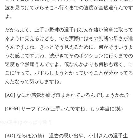
波を見つけてからそこへ行くまでの速度が全然違うんです
よ。
だからよく、上手い野球の選手はなんか凄い簡単に取って
るように見えるけども、でも実際にはその判断の早さが違
うんですよね。きっとそう見えるために。何かそういうよ
うな感じですよね。波がきてそのポジションに行くまでの
速度も全然違うんですよ。僕なんかよりも何秒も速く、こ
こに行って、パドルしようとかっていうことが分かってる
んだなって気がしますね。
[AO] なにか感覚が研ぎ澄まされているんでしょうかね？
[OGM] サーフィンが上手いんですね、もう本当に(笑)
国の選手はやっぱり違う
[AO] なるほど(笑) 過去の思い出や、小川さんの選手生