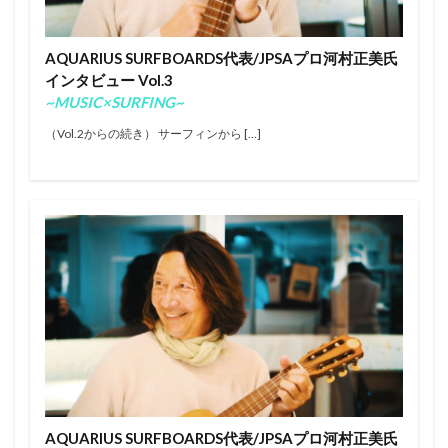
エアー
オリンピック
オンショア
オンラインコンテスト
カラップフリップ
AQUARIUS SURFBOARDS代表/JPSAプロ河村正美氏
カラムロブソン
カリッサ・ムーア
カリフォルニア
インタビュー Vol.3
キャロライン・マークス
キャンプ
キラーサーフ
~MUSIC×SURFING~
キルタイム
クオリファイ
クラフトビール
（Vol.2からの続き） サーフィンから […]
グランドチャンピオン
グリフィン・コラピント
ケリー・スレーター
サーファー
サーフィン
サーフィンが好きな人と繋がりたい
サーフボード
サーフランチ
さわかみ
サンセットビーチ
ジャック・ロビンソン
ジャワ島
ショートボード
ジョアン・ディファイ
ジョエル・チューダー
ジョエルチューダー
ジョン・ジョン・フローレンス
ジョンジョンフローレンス
スイッチスタンス
スウェル
ステファニー・ギルモア
ソフトボード
タイラー・ウォーレン
タイラー・ライト
AQUARIUS SURFBOARDS代表/JPSAプロ河村正美氏