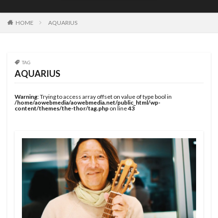
JOYSTIK SURFBOARDS
JPSA
JR Surfboards
Justice Surfboards
Kenji Custom Design
Kill Time
HOME
AQUARIUS
KILLER SURF
KILLER SURF 宮崎
Krui Pro
LazyBoySkill
Mini Simmons
MOBB
Ocean Side
OGM
Original Sun
PANG
TAG
AQUARIUS
Pearth Surfboards
Pipe Masters
Pipeline
Pyzel
Pyzel Surfboards
QS
RASH
RLM
Warning
: Trying to access array offset on value of type bool in
/home/aowebmedia/aowebmedia.net/public_html/wp-
Rockdance
ROXY
S5BAR
content/themes/the-thor/tag.php
on line
43
SHIRVT SURFBOARDS
SURFING
SWELL
Taiwan Open
Tokoro
Tokoro Surfboards
Transistor Brand
Tyler Wallen
TYPHOON
US Open
VISSLA
Volcom
WARNER SURFBOARDS
WCL
WCT
WLT
WSL
Y.U
YouTube
アウトドア
イザベラ・ニコラス
インタビュー
インドネシア