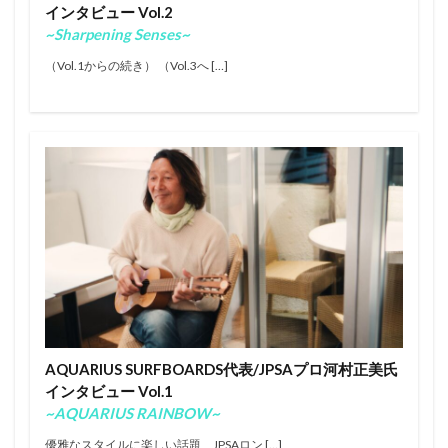
インタビュー Vol.2
タイラーウォーレン
タティアナ・ウェストン・ウェブ
~Sharpening Senses~
チーターファイブ
チマジャ
トリップ
ナザレ
（Vol.1からの続き） （Vol.3へ […]
ノーズライディング
ノア・ディーン
パイプマスターズ
パラサーフィン
バララム・スタック
バロン・マミヤ
バロンマミヤ
ハングテン
ハングファイブ
ビッグウェーブ
ビッグウェーブツアー
ファイアーワイヤー
フィリッペ・トレド
フィリペ・トレド
フィンレス
ふもとっぱらキャンプ場
ブライス・ヤング
プロ
ホノルア・ブロムフィールド
ホノルアブロムフィールド
ホビー
ミック・ファニング
ミッドレングス
ミニシモンズ
モリ―・ピックラム
AQUARIUS SURFBOARDS代表/JPSAプロ河村正美氏
モリー・ピックラム
ロックダンス
ロングボード
インタビュー Vol.1
ワキタピーク
一宮
中塩佳那
久米大志
~AQUARIUS RAINBOW~
五十嵐カノア
井上桜
井上鷹
伊東リアル
優雅なスタイルに楽しい話題、JPSAロン […]