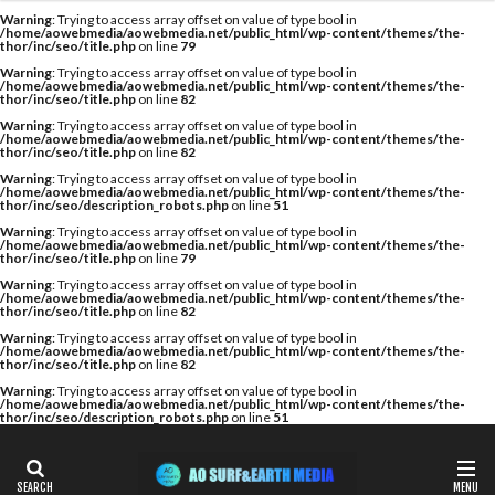
カテゴリー
Warning
: Trying to access array offset on value of type bool in
/home/aowebmedia/aowebmedia.net/public_html/wp-content/themes/the-
thor/inc/seo/title.php
on line
79
Warning
: Trying to access array offset on value of type bool in
/home/aowebmedia/aowebmedia.net/public_html/wp-content/themes/the-
thor/inc/seo/title.php
on line
82
タグ
Warning
: Trying to access array offset on value of type bool in
/home/aowebmedia/aowebmedia.net/public_html/wp-content/themes/the-
A WING
AIR
AIRTIGHT
AQUARIUS
thor/inc/seo/title.php
on line
82
AQUARIUS SURFBOARDS
AWING
AXXE
Warning
: Trying to access array offset on value of type bool in
/home/aowebmedia/aowebmedia.net/public_html/wp-content/themes/the-
thor/inc/seo/description_robots.php
on line
51
BAGUSE
Billabong
Bryce Young
Camel Surf
Warning
: Trying to access array offset on value of type bool in
Camuy Surfboards
Captains Helm
CHABO
/home/aowebmedia/aowebmedia.net/public_html/wp-content/themes/the-
thor/inc/seo/title.php
on line
79
Cimaja
CROSS SAVER
CS
CT
Deep Surf
Warning
: Trying to access array offset on value of type bool in
/home/aowebmedia/aowebmedia.net/public_html/wp-content/themes/the-
DOVE
Fin Less
FIREWIRE
GOTCHA
thor/inc/seo/title.php
on line
82
Warning
: Trying to access array offset on value of type bool in
Harlem Surfboards
HOBIE
HURLEY
/home/aowebmedia/aowebmedia.net/public_html/wp-content/themes/the-
thor/inc/seo/title.php
on line
82
HYUGA PRO
Indonesia
ISA
Warning
: Trying to access array offset on value of type bool in
/home/aowebmedia/aowebmedia.net/public_html/wp-content/themes/the-
ISA World Longboard Championship
thor/inc/seo/description_robots.php
on line
51
ISA World Surfing Games
Japan Open
Japan Open of Surfing
Java
John John Florence