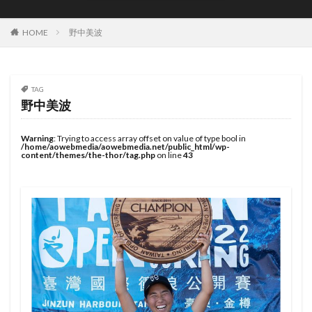
JOYSTIK SURFBOARDS
JPSA
JR Surfboards
Justice Surfboards
Kenji Custom Design
Kill Time
HOME
野中美波
KILLER SURF
KILLER SURF 宮崎
Krui Pro
LazyBoySkill
Mini Simmons
MOBB
Ocean Side
OGM
Original Sun
PANG
TAG
野中美波
Pearth Surfboards
Pipe Masters
Pipeline
Pyzel
Pyzel Surfboards
QS
RASH
RLM
Warning
: Trying to access array offset on value of type bool in
/home/aowebmedia/aowebmedia.net/public_html/wp-
Rockdance
ROXY
S5BAR
content/themes/the-thor/tag.php
on line
43
SHIRVT SURFBOARDS
SURFING
SWELL
Taiwan Open
Tokoro
Tokoro Surfboards
Transistor Brand
Tyler Wallen
TYPHOON
US Open
VISSLA
Volcom
WARNER SURFBOARDS
WCL
WCT
WLT
WSL
Y.U
YouTube
アウトドア
イザベラ・ニコラス
インタビュー
インドネシア