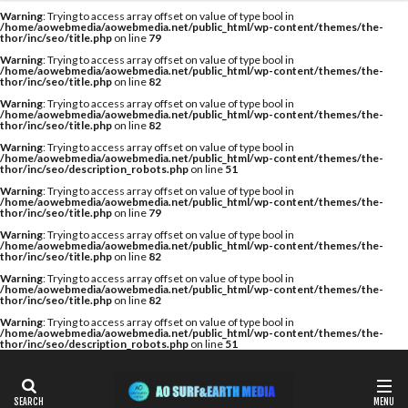
カテゴリー
Warning
: Trying to access array offset on value of type bool in
/home/aowebmedia/aowebmedia.net/public_html/wp-content/themes/the-
thor/inc/seo/title.php
on line
79
Warning
: Trying to access array offset on value of type bool in
/home/aowebmedia/aowebmedia.net/public_html/wp-content/themes/the-
thor/inc/seo/title.php
on line
82
タグ
Warning
: Trying to access array offset on value of type bool in
/home/aowebmedia/aowebmedia.net/public_html/wp-content/themes/the-
A WING
AIR
AIRTIGHT
AQUARIUS
thor/inc/seo/title.php
on line
82
AQUARIUS SURFBOARDS
AWING
AXXE
Warning
: Trying to access array offset on value of type bool in
/home/aowebmedia/aowebmedia.net/public_html/wp-content/themes/the-
thor/inc/seo/description_robots.php
on line
51
BAGUSE
Billabong
Bryce Young
Camel Surf
Warning
: Trying to access array offset on value of type bool in
Camuy Surfboards
Captains Helm
CHABO
/home/aowebmedia/aowebmedia.net/public_html/wp-content/themes/the-
thor/inc/seo/title.php
on line
79
Cimaja
CROSS SAVER
CS
CT
Deep Surf
Warning
: Trying to access array offset on value of type bool in
/home/aowebmedia/aowebmedia.net/public_html/wp-content/themes/the-
DOVE
Fin Less
FIREWIRE
GOTCHA
thor/inc/seo/title.php
on line
82
Warning
: Trying to access array offset on value of type bool in
Harlem Surfboards
HOBIE
HURLEY
/home/aowebmedia/aowebmedia.net/public_html/wp-content/themes/the-
thor/inc/seo/title.php
on line
82
HYUGA PRO
Indonesia
ISA
Warning
: Trying to access array offset on value of type bool in
/home/aowebmedia/aowebmedia.net/public_html/wp-content/themes/the-
ISA World Longboard Championship
thor/inc/seo/description_robots.php
on line
51
ISA World Surfing Games
Japan Open
Japan Open of Surfing
Java
John John Florence