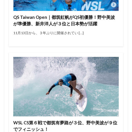
エアー
オリンピック
オンショア
オンラインコンテスト
カラップフリップ
QS Taiwan Open｜都筑虹帆がQS初優勝！野中美波
カラムロブソン
カリッサ・ムーア
カリフォルニア
が準優勝、新井洋人が３位と日本勢が活躍
キャロライン・マークス
キャンプ
キラーサーフ
11月13日から、３年ぶりに開催されてい […]
キルタイム
クオリファイ
クラフトビール
グランドチャンピオン
グリフィン・コラピント
ケリー・スレーター
サーファー
サーフィン
サーフィンが好きな人と繋がりたい
サーフボード
サーフランチ
さわかみ
サンセットビーチ
ジャック・ロビンソン
ジャワ島
ショートボード
ジョアン・ディファイ
ジョエル・チューダー
ジョエルチューダー
ジョン・ジョン・フローレンス
ジョンジョンフローレンス
スイッチスタンス
スウェル
ステファニー・ギルモア
ソフトボード
WSL CS第６戦で都筑有夢路が３位、野中美波が９位
タイラー・ウォーレン
タイラー・ライト
でフィニッシュ！