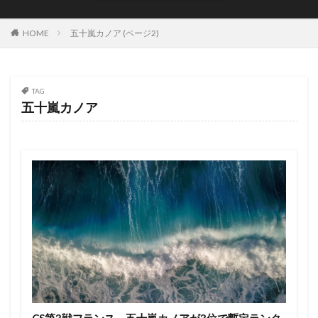
JOYSTIK SURFBOARDS
JPSA
JR Surfboards
Justice Surfboards
Kenji Custom Design
Kill Time
HOME
五十嵐カノア (ページ2)
KILLER SURF
KILLER SURF 宮崎
Krui Pro
LazyBoySkill
Mini Simmons
MOBB
Ocean Side
OGM
Original Sun
PANG
TAG
五十嵐カノア
Pearth Surfboards
Pipe Masters
Pipeline
Pyzel
Pyzel Surfboards
QS
RASH
RLM
Rockdance
ROXY
S5BAR
SHIRVT SURFBOARDS
SURFING
SWELL
Taiwan Open
Tokoro
Tokoro Surfboards
Transistor Brand
Tyler Wallen
TYPHOON
US Open
VISSLA
Volcom
WARNER SURFBOARDS
WCL
WCT
WLT
WSL
Y.U
YouTube
アウトドア
イザベラ・ニコラス
インタビュー
インドネシア