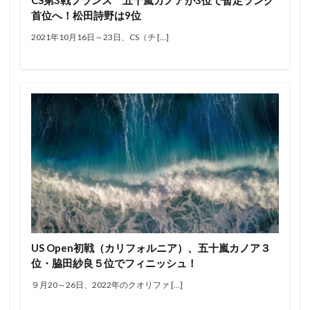
CS第3戦フランス 五十嵐カノアが3位で暫定ランク
エアー
オリンピック
オンショア
首位へ！松田詩野は9位
オンラインコンテスト
カラップフリップ
2021年10月16日～23日、CS（チ […]
カラムロブソン
カリッサ・ムーア
カリフォルニア
キャロライン・マークス
キャンプ
キラーサーフ
キルタイム
クオリファイ
クラフトビール
グランドチャンピオン
グリフィン・コラピント
ケリー・スレーター
サーファー
サーフィン
サーフィンが好きな人と繋がりたい
サーフボード
サーフランチ
さわかみ
サンセットビーチ
ジャック・ロビンソン
ジャワ島
ショートボード
ジョアン・ディファイ
ジョエル・チューダー
ジョエルチューダー
ジョン・ジョン・フローレンス
US Open初戦（カリフォルニア）、五十嵐カノア３
ジョンジョンフローレンス
スイッチスタンス
位・脇田紗良５位でフィニッシュ！
スウェル
ステファニー・ギルモア
ソフトボード
９月20～26日、2022年のクオリファ […]
タイラー・ウォーレン
タイラー・ライト