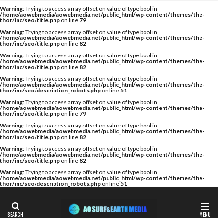
カテゴリー
Warning
: Trying to access array offset on value of type bool in
/home/aowebmedia/aowebmedia.net/public_html/wp-content/themes/the-
thor/inc/seo/title.php
on line
79
Warning
: Trying to access array offset on value of type bool in
/home/aowebmedia/aowebmedia.net/public_html/wp-content/themes/the-
thor/inc/seo/title.php
on line
82
タグ
Warning
: Trying to access array offset on value of type bool in
/home/aowebmedia/aowebmedia.net/public_html/wp-content/themes/the-
A WING
AIR
AIRTIGHT
AQUARIUS
thor/inc/seo/title.php
on line
82
AQUARIUS SURFBOARDS
AWING
AXXE
Warning
: Trying to access array offset on value of type bool in
/home/aowebmedia/aowebmedia.net/public_html/wp-content/themes/the-
thor/inc/seo/description_robots.php
on line
51
BAGUSE
Billabong
Bryce Young
Camel Surf
Warning
: Trying to access array offset on value of type bool in
Camuy Surfboards
Captains Helm
CHABO
/home/aowebmedia/aowebmedia.net/public_html/wp-content/themes/the-
thor/inc/seo/title.php
on line
79
Cimaja
CROSS SAVER
CS
CT
Deep Surf
Warning
: Trying to access array offset on value of type bool in
/home/aowebmedia/aowebmedia.net/public_html/wp-content/themes/the-
DOVE
Fin Less
FIREWIRE
GOTCHA
thor/inc/seo/title.php
on line
82
Warning
: Trying to access array offset on value of type bool in
Harlem Surfboards
HOBIE
HURLEY
/home/aowebmedia/aowebmedia.net/public_html/wp-content/themes/the-
thor/inc/seo/title.php
on line
82
HYUGA PRO
Indonesia
ISA
Warning
: Trying to access array offset on value of type bool in
/home/aowebmedia/aowebmedia.net/public_html/wp-content/themes/the-
ISA World Longboard Championship
thor/inc/seo/description_robots.php
on line
51
ISA World Surfing Games
Japan Open
Japan Open of Surfing
Java
John John Florence