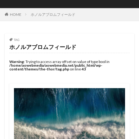
JOYSTIK SURFBOARDS
JPSA
JR Surfboards
Justice Surfboards
Kenji Custom Design
Kill Time
HOME
ホノルアブロムフィールド
KILLER SURF
KILLER SURF 宮崎
Krui Pro
LazyBoySkill
Mini Simmons
MOBB
Ocean Side
OGM
Original Sun
PANG
TAG
ホノルアブロムフィールド
Pearth Surfboards
Pipe Masters
Pipeline
Pyzel
Pyzel Surfboards
QS
RASH
RLM
Warning
: Trying to access array offset on value of type bool in
/home/aowebmedia/aowebmedia.net/public_html/wp-
Rockdance
ROXY
S5BAR
content/themes/the-thor/tag.php
on line
43
SHIRVT SURFBOARDS
SURFING
SWELL
Taiwan Open
Tokoro
Tokoro Surfboards
Transistor Brand
Tyler Wallen
TYPHOON
US Open
VISSLA
Volcom
WARNER SURFBOARDS
WCL
WCT
WLT
WSL
Y.U
YouTube
アウトドア
イザベラ・ニコラス
インタビュー
インドネシア