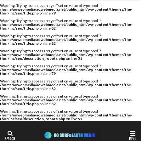
カテゴリー
検索
Warning
: Trying to access array offset on value of type bool in
/home/aowebmedia/aowebmedia.net/public_html/wp-content/themes/the-
thor/inc/seo/title.php
on line
79
Warning
: Trying to access array offset on value of type bool in
/home/aowebmedia/aowebmedia.net/public_html/wp-content/themes/the-
thor/inc/seo/title.php
on line
82
タグ
Warning
: Trying to access array offset on value of type bool in
/home/aowebmedia/aowebmedia.net/public_html/wp-content/themes/the-
A WING
AIR
AIRTIGHT
AQUARIUS
thor/inc/seo/title.php
on line
82
AQUARIUS SURFBOARDS
AWING
AXXE
Warning
: Trying to access array offset on value of type bool in
/home/aowebmedia/aowebmedia.net/public_html/wp-content/themes/the-
thor/inc/seo/description_robots.php
on line
51
BAGUSE
Billabong
Bryce Young
Camel Surf
Warning
: Trying to access array offset on value of type bool in
Camuy Surfboards
Captains Helm
CHABO
/home/aowebmedia/aowebmedia.net/public_html/wp-content/themes/the-
thor/inc/seo/title.php
on line
79
Cimaja
CROSS SAVER
CS
CT
Deep Surf
Warning
: Trying to access array offset on value of type bool in
/home/aowebmedia/aowebmedia.net/public_html/wp-content/themes/the-
DOVE
Fin Less
FIREWIRE
GOTCHA
thor/inc/seo/title.php
on line
82
Warning
: Trying to access array offset on value of type bool in
Harlem Surfboards
HOBIE
HURLEY
/home/aowebmedia/aowebmedia.net/public_html/wp-content/themes/the-
thor/inc/seo/title.php
on line
82
HYUGA PRO
Indonesia
ISA
Warning
: Trying to access array offset on value of type bool in
/home/aowebmedia/aowebmedia.net/public_html/wp-content/themes/the-
ISA World Longboard Championship
thor/inc/seo/description_robots.php
on line
51
ISA World Surfing Games
Japan Open
Japan Open of Surfing
Java
John John Florence