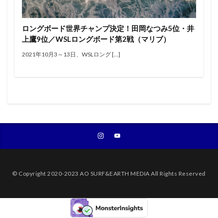
エアー
オリンピック
オンショア
オンラインコンテスト
カラップフリップ
ロングボード世界チャンプ決定！田岡なつみ5位・井
カラムロブソン
カリッサ・ムーア
カリフォルニア
上鷹9位／WSLロングボード第2戦（マリブ）
キャロライン・マークス
キャンプ
キラーサーフ
2021年10月3～13日、WSLロング […]
キルタイム
クオリファイ
クラフトビール
グランドチャンピオン
グリフィン・コラピント
ケリー・スレーター
サーファー
サーフィン
サーフィンが好きな人と繋がりたい
サーフボード
サーフランチ
さわかみ
サンセットビーチ
ジャック・ロビンソン
ジャワ島
ショートボード
ジョアン・ディファイ
ジョエル・チューダー
ジョエルチューダー
ジョン・ジョン・フローレンス
© Copyright 2020-2023 AO SURF&EARTH MEDIA All Rights Reserved
ジョンジョンフローレンス
スイッチスタンス
スウェル
ステファニー・ギルモア
ソフトボード
タイラー・ウォーレン
タイラー・ライト