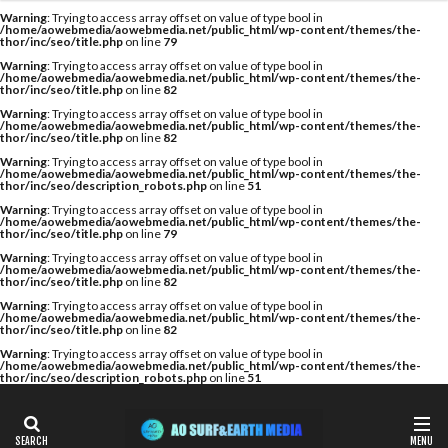
カテゴリー
Warning
: Trying to access array offset on value of type bool in
/home/aowebmedia/aowebmedia.net/public_html/wp-content/themes/the-
thor/inc/seo/title.php
on line
79
Warning
: Trying to access array offset on value of type bool in
/home/aowebmedia/aowebmedia.net/public_html/wp-content/themes/the-
thor/inc/seo/title.php
on line
82
タグ
Warning
: Trying to access array offset on value of type bool in
/home/aowebmedia/aowebmedia.net/public_html/wp-content/themes/the-
A WING
AIR
AIRTIGHT
AQUARIUS
thor/inc/seo/title.php
on line
82
AQUARIUS SURFBOARDS
AWING
AXXE
Warning
: Trying to access array offset on value of type bool in
/home/aowebmedia/aowebmedia.net/public_html/wp-content/themes/the-
thor/inc/seo/description_robots.php
on line
51
BAGUSE
Billabong
Bryce Young
Camel Surf
Warning
: Trying to access array offset on value of type bool in
Camuy Surfboards
Captains Helm
CHABO
/home/aowebmedia/aowebmedia.net/public_html/wp-content/themes/the-
thor/inc/seo/title.php
on line
79
Cimaja
CROSS SAVER
CS
CT
Deep Surf
Warning
: Trying to access array offset on value of type bool in
/home/aowebmedia/aowebmedia.net/public_html/wp-content/themes/the-
DOVE
Fin Less
FIREWIRE
GOTCHA
thor/inc/seo/title.php
on line
82
Warning
: Trying to access array offset on value of type bool in
Harlem Surfboards
HOBIE
HURLEY
/home/aowebmedia/aowebmedia.net/public_html/wp-content/themes/the-
thor/inc/seo/title.php
on line
82
HYUGA PRO
Indonesia
ISA
Warning
: Trying to access array offset on value of type bool in
/home/aowebmedia/aowebmedia.net/public_html/wp-content/themes/the-
ISA World Longboard Championship
thor/inc/seo/description_robots.php
on line
51
ISA World Surfing Games
Japan Open
Japan Open of Surfing
Java
John John Florence