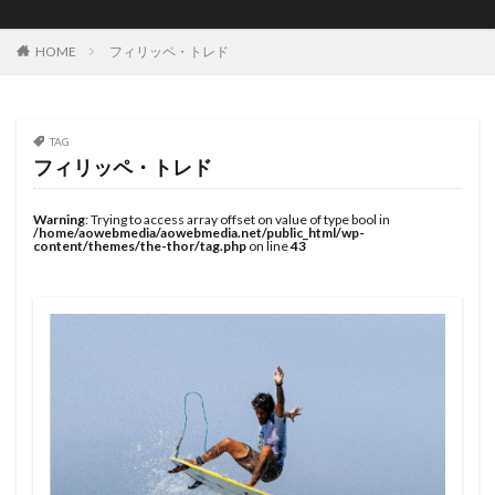
JOYSTIK SURFBOARDS
JPSA
JR Surfboards
Justice Surfboards
Kenji Custom Design
Kill Time
HOME
フィリッペ・トレド
KILLER SURF
KILLER SURF 宮崎
Krui Pro
LazyBoySkill
Mini Simmons
MOBB
Ocean Side
OGM
Original Sun
PANG
TAG
フィリッペ・トレド
Pearth Surfboards
Pipe Masters
Pipeline
Pyzel
Pyzel Surfboards
QS
RASH
RLM
Warning
: Trying to access array offset on value of type bool in
/home/aowebmedia/aowebmedia.net/public_html/wp-
Rockdance
ROXY
S5BAR
content/themes/the-thor/tag.php
on line
43
SHIRVT SURFBOARDS
SURFING
SWELL
Taiwan Open
Tokoro
Tokoro Surfboards
Transistor Brand
Tyler Wallen
TYPHOON
US Open
VISSLA
Volcom
WARNER SURFBOARDS
WCL
WCT
WLT
WSL
Y.U
YouTube
アウトドア
イザベラ・ニコラス
インタビュー
インドネシア