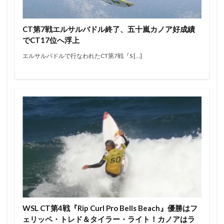
エアー
オリンピック
オンショア
オンラインコンテスト
カラップフリップ
CT第7戦エルサルバドル終了、五十嵐カノア好成績
カラムロブソン
カリッサ・ムーア
カリフォルニア
でCT17位へ浮上
キャロライン・マークス
キャンプ
キラーサーフ
エルサルバドルで行なわれたCT第7戦『S […]
キルタイム
クオリファイ
クラフトビール
グランドチャンピオン
グリフィン・コラピント
ケリー・スレーター
サーファー
サーフィン
サーフィンが好きな人と繋がりたい
サーフボード
サーフランチ
さわかみ
サンセットビーチ
ジャック・ロビンソン
ジャワ島
ショートボード
ジョアン・ディファイ
ジョエル・チューダー
ジョエルチューダー
ジョン・ジョン・フローレンス
ジョンジョンフローレンス
スイッチスタンス
スウェル
ステファニー・ギルモア
ソフトボード
WSL CT第4戦『Rip Curl Pro Bells Beach』優勝はフ
タイラー・ウォーレン
タイラー・ライト
ェリッペ・トレド＆タイラー・ライト！カノアはラ