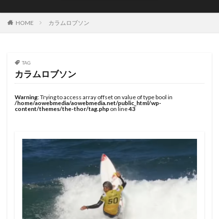
JOYSTIK SURFBOARDS
JPSA
JR Surfboards
Justice Surfboards
Kenji Custom Design
Kill Time
HOME
カラムロブソン
KILLER SURF
KILLER SURF 宮崎
Krui Pro
LazyBoySkill
Mini Simmons
MOBB
Ocean Side
OGM
Original Sun
PANG
TAG
カラムロブソン
Pearth Surfboards
Pipe Masters
Pipeline
Pyzel
Pyzel Surfboards
QS
RASH
RLM
Warning
: Trying to access array offset on value of type bool in
/home/aowebmedia/aowebmedia.net/public_html/wp-
Rockdance
ROXY
S5BAR
content/themes/the-thor/tag.php
on line
43
SHIRVT SURFBOARDS
SURFING
SWELL
Taiwan Open
Tokoro
Tokoro Surfboards
Transistor Brand
Tyler Wallen
TYPHOON
US Open
VISSLA
Volcom
WARNER SURFBOARDS
WCL
WCT
WLT
WSL
Y.U
YouTube
アウトドア
イザベラ・ニコラス
インタビュー
インドネシア