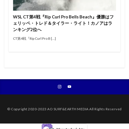
エアー
オリンピック
オンショア
オンラインコンテスト
カラップフリップ
WSL CT第4戦『Rip Curl Pro Bells Beach』優勝はフ
カラムロブソン
カリッサ・ムーア
カリフォルニア
ェリッペ・トレド＆タイラー・ライト！カノアはラ
キャロライン・マークス
キャンプ
キラーサーフ
ンキング2位へ
キルタイム
クオリファイ
クラフトビール
CT第4戦『Rip Curl Pro B […]
グランドチャンピオン
グリフィン・コラピント
ケリー・スレーター
サーファー
サーフィン
サーフィンが好きな人と繋がりたい
サーフボード
サーフランチ
さわかみ
サンセットビーチ
ジャック・ロビンソン
ジャワ島
ショートボード
ジョアン・ディファイ
ジョエル・チューダー
ジョエルチューダー
ジョン・ジョン・フローレンス
ジョンジョンフローレンス
スイッチスタンス
© Copyright 2020-2023 AO SURF&EARTH MEDIA All Rights Reserved
スウェル
ステファニー・ギルモア
ソフトボード
タイラー・ウォーレン
タイラー・ライト