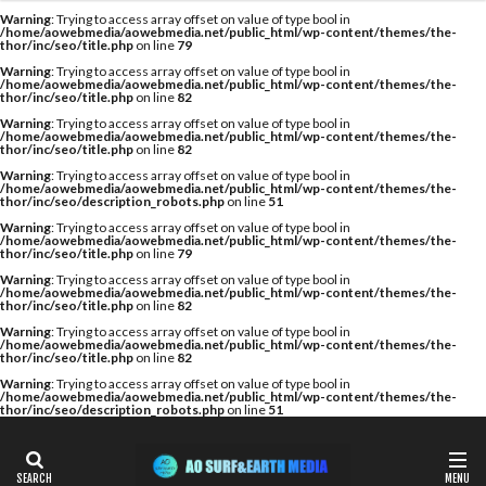
カテゴリー
Warning
: Trying to access array offset on value of type bool in
/home/aowebmedia/aowebmedia.net/public_html/wp-content/themes/the-
thor/inc/seo/title.php
on line
79
Warning
: Trying to access array offset on value of type bool in
/home/aowebmedia/aowebmedia.net/public_html/wp-content/themes/the-
thor/inc/seo/title.php
on line
82
タグ
Warning
: Trying to access array offset on value of type bool in
/home/aowebmedia/aowebmedia.net/public_html/wp-content/themes/the-
A WING
AIR
AIRTIGHT
AQUARIUS
thor/inc/seo/title.php
on line
82
AQUARIUS SURFBOARDS
AWING
AXXE
Warning
: Trying to access array offset on value of type bool in
/home/aowebmedia/aowebmedia.net/public_html/wp-content/themes/the-
thor/inc/seo/description_robots.php
on line
51
BAGUSE
Billabong
Bryce Young
Camel Surf
Warning
: Trying to access array offset on value of type bool in
Camuy Surfboards
Captains Helm
CHABO
/home/aowebmedia/aowebmedia.net/public_html/wp-content/themes/the-
thor/inc/seo/title.php
on line
79
Cimaja
CROSS SAVER
CS
CT
Deep Surf
Warning
: Trying to access array offset on value of type bool in
/home/aowebmedia/aowebmedia.net/public_html/wp-content/themes/the-
DOVE
Fin Less
FIREWIRE
GOTCHA
thor/inc/seo/title.php
on line
82
Warning
: Trying to access array offset on value of type bool in
Harlem Surfboards
HOBIE
HURLEY
/home/aowebmedia/aowebmedia.net/public_html/wp-content/themes/the-
thor/inc/seo/title.php
on line
82
HYUGA PRO
Indonesia
ISA
Warning
: Trying to access array offset on value of type bool in
/home/aowebmedia/aowebmedia.net/public_html/wp-content/themes/the-
ISA World Longboard Championship
thor/inc/seo/description_robots.php
on line
51
ISA World Surfing Games
Japan Open
Japan Open of Surfing
Java
John John Florence