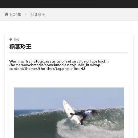
JOYSTIK SURFBOARDS
JPSA
JR Surfboards
Justice Surfboards
Kenji Custom Design
Kill Time
HOME
稲葉玲王
KILLER SURF
KILLER SURF 宮崎
Krui Pro
LazyBoySkill
Mini Simmons
MOBB
Ocean Side
OGM
Original Sun
PANG
TAG
稲葉玲王
Pearth Surfboards
Pipe Masters
Pipeline
Pyzel
Pyzel Surfboards
QS
RASH
RLM
Warning
: Trying to access array offset on value of type bool in
/home/aowebmedia/aowebmedia.net/public_html/wp-
Rockdance
ROXY
S5BAR
content/themes/the-thor/tag.php
on line
43
SHIRVT SURFBOARDS
SURFING
SWELL
Taiwan Open
Tokoro
Tokoro Surfboards
Transistor Brand
Tyler Wallen
TYPHOON
US Open
VISSLA
Volcom
WARNER SURFBOARDS
WCL
WCT
WLT
WSL
Y.U
YouTube
アウトドア
イザベラ・ニコラス
インタビュー
インドネシア