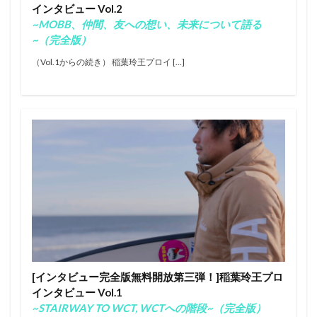
インタビュー Vol.2
タイラーウォーレン
タティアナ・ウェストン・ウェブ
~MOBB、仲間、友への想い、未来について語る
チーターファイブ
チマジャ
トリップ
ナザレ
~（完全版）
ノーズライディング
ノア・ディーン
（Vol.1からの続き） 稲葉玲王プロイ […]
パイプマスターズ
パラサーフィン
バララム・スタック
バロン・マミヤ
バロンマミヤ
ハングテン
ハングファイブ
ビッグウェーブ
ビッグウェーブツアー
ファイアーワイヤー
フィリッペ・トレド
フィリペ・トレド
フィンレス
ふもとっぱらキャンプ場
ブライス・ヤング
プロ
ホノルア・ブロムフィールド
ホノルアブロムフィールド
ホビー
ミック・ファニング
ミッドレングス
ミニシモンズ
モリ―・ピックラム
モリー・ピックラム
ロックダンス
ロングボード
[インタビュー完全版無料開放第三弾！]稲葉玲王プロ
ワキタピーク
一宮
中塩佳那
久米大志
インタビュー Vol.1
五十嵐カノア
井上桜
井上鷹
伊東リアル
~STAIRWAY TO WCT, WCTへの階段~（完全版）