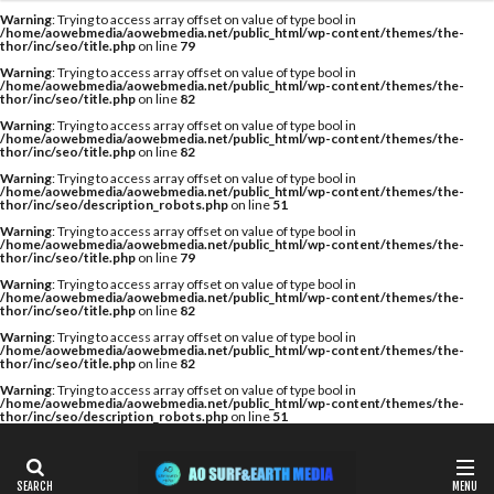
カテゴリー
Warning
: Trying to access array offset on value of type bool in
/home/aowebmedia/aowebmedia.net/public_html/wp-content/themes/the-
thor/inc/seo/title.php
on line
79
Warning
: Trying to access array offset on value of type bool in
/home/aowebmedia/aowebmedia.net/public_html/wp-content/themes/the-
thor/inc/seo/title.php
on line
82
タグ
Warning
: Trying to access array offset on value of type bool in
/home/aowebmedia/aowebmedia.net/public_html/wp-content/themes/the-
A WING
AIR
AIRTIGHT
AQUARIUS
thor/inc/seo/title.php
on line
82
AQUARIUS SURFBOARDS
AWING
AXXE
Warning
: Trying to access array offset on value of type bool in
/home/aowebmedia/aowebmedia.net/public_html/wp-content/themes/the-
thor/inc/seo/description_robots.php
on line
51
BAGUSE
Billabong
Bryce Young
Camel Surf
Warning
: Trying to access array offset on value of type bool in
Camuy Surfboards
Captains Helm
CHABO
/home/aowebmedia/aowebmedia.net/public_html/wp-content/themes/the-
thor/inc/seo/title.php
on line
79
Cimaja
CROSS SAVER
CS
CT
Deep Surf
Warning
: Trying to access array offset on value of type bool in
/home/aowebmedia/aowebmedia.net/public_html/wp-content/themes/the-
DOVE
Fin Less
FIREWIRE
GOTCHA
thor/inc/seo/title.php
on line
82
Warning
: Trying to access array offset on value of type bool in
Harlem Surfboards
HOBIE
HURLEY
/home/aowebmedia/aowebmedia.net/public_html/wp-content/themes/the-
thor/inc/seo/title.php
on line
82
HYUGA PRO
Indonesia
ISA
Warning
: Trying to access array offset on value of type bool in
/home/aowebmedia/aowebmedia.net/public_html/wp-content/themes/the-
ISA World Longboard Championship
thor/inc/seo/description_robots.php
on line
51
ISA World Surfing Games
Japan Open
Japan Open of Surfing
Java
John John Florence