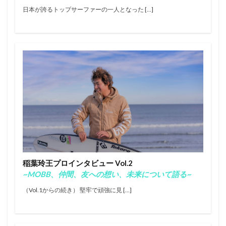
伊東李安琉
伊藤李安琉
伊豆
佐藤魁
日本が誇るトップサーファーの一人となった […]
円覚寺
台湾
台風
吉川共久
吉川広夏
吉田泰
和井田理央
坂口憲二
塚本将也
多々戸
多々戸浜
大原洋人
大場玲遥
大村奈央
大橋海人
大澤伸幸
大澤信幸
大野仙雅
大野兄弟
安井拓海
安室丈
宮崎
富士山
小川昌男
小波
小熊海ノ介
岩切剣一郎
川合美乃里
川畑太志
市東重明
平原颯馬
年越し
御射鹿池
徳田昌久
新井洋人
新城譲
新島
日本代表
明月院
村上舜
松原渚生
松岡亜音
松田詩野
稲葉玲王プロインタビュー Vol.2
~MOBB、仲間、友への想い、未来について語る~
森友二
椎葉順
櫻岡甲太
河合美乃里
河村正美
河谷佐助
浜瀬海
湘南
（Vol.1からの続き） 堅牢で頑強に見 […]
無料開放
田岡なつみ
石井乃亜
石原壮
稗田瞬
稲葉玲王
笹子夏輝
紅葉