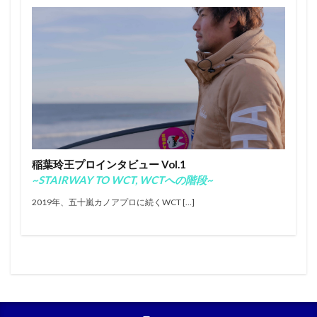
脇田泰地
脇田紗良
脇田貴之
茅ヶ崎
荒波
藤沼佳太郎
西慶司郎
都筑有夢路
都筑虹帆
都築有夢路
都築虹帆
野中美波
野反湖
金沢呂偉
鎌倉
開幕戦
関口真央
鴨川
鵠沼
検索
稲葉玲王プロインタビュー Vol.1
~STAIRWAY TO WCT, WCTへの階段~
2019年、五十嵐カノアプロに続くWCT […]