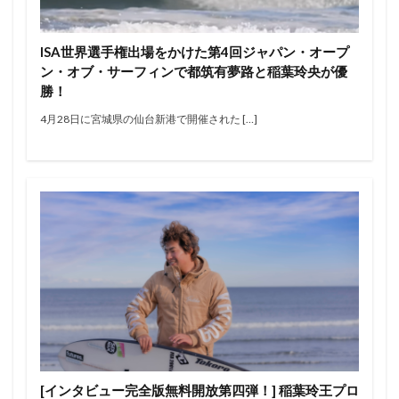
エアー
オリンピック
オンショア
オンラインコンテスト
カラップフリップ
ISA世界選手権出場をかけた第4回ジャパン・オープ
カラムロブソン
カリッサ・ムーア
カリフォルニア
ン・オブ・サーフィンで都筑有夢路と稲葉玲央が優
キャロライン・マークス
キャンプ
キラーサーフ
勝！
キルタイム
クオリファイ
クラフトビール
4月28日に宮城県の仙台新港で開催された […]
グランドチャンピオン
グリフィン・コラピント
ケリー・スレーター
サーファー
サーフィン
サーフィンが好きな人と繋がりたい
サーフボード
サーフランチ
さわかみ
サンセットビーチ
ジャック・ロビンソン
ジャワ島
ショートボード
ジョアン・ディファイ
ジョエル・チューダー
ジョエルチューダー
ジョン・ジョン・フローレンス
ジョンジョンフローレンス
スイッチスタンス
スウェル
ステファニー・ギルモア
ソフトボード
タイラー・ウォーレン
タイラー・ライト
[インタビュー完全版無料開放第四弾！] 稲葉玲王プロ