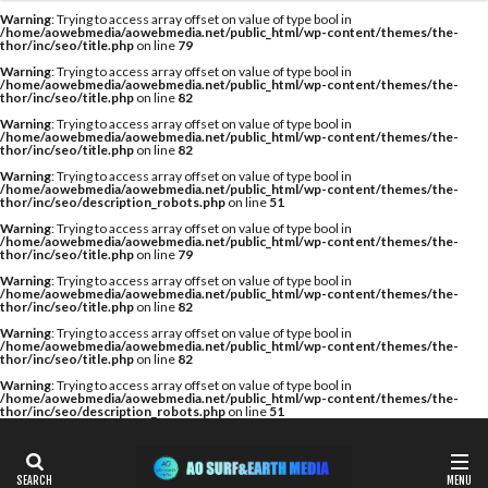
カテゴリー
Warning
: Trying to access array offset on value of type bool in
/home/aowebmedia/aowebmedia.net/public_html/wp-content/themes/the-
thor/inc/seo/title.php
on line
79
Warning
: Trying to access array offset on value of type bool in
/home/aowebmedia/aowebmedia.net/public_html/wp-content/themes/the-
thor/inc/seo/title.php
on line
82
タグ
Warning
: Trying to access array offset on value of type bool in
/home/aowebmedia/aowebmedia.net/public_html/wp-content/themes/the-
A WING
AIR
AIRTIGHT
AQUARIUS
thor/inc/seo/title.php
on line
82
AQUARIUS SURFBOARDS
AWING
AXXE
Warning
: Trying to access array offset on value of type bool in
/home/aowebmedia/aowebmedia.net/public_html/wp-content/themes/the-
thor/inc/seo/description_robots.php
on line
51
BAGUSE
Billabong
Bryce Young
Camel Surf
Warning
: Trying to access array offset on value of type bool in
Camuy Surfboards
Captains Helm
CHABO
/home/aowebmedia/aowebmedia.net/public_html/wp-content/themes/the-
thor/inc/seo/title.php
on line
79
Cimaja
CROSS SAVER
CS
CT
Deep Surf
Warning
: Trying to access array offset on value of type bool in
/home/aowebmedia/aowebmedia.net/public_html/wp-content/themes/the-
DOVE
Fin Less
FIREWIRE
GOTCHA
thor/inc/seo/title.php
on line
82
Warning
: Trying to access array offset on value of type bool in
Harlem Surfboards
HOBIE
HURLEY
/home/aowebmedia/aowebmedia.net/public_html/wp-content/themes/the-
thor/inc/seo/title.php
on line
82
HYUGA PRO
Indonesia
ISA
Warning
: Trying to access array offset on value of type bool in
/home/aowebmedia/aowebmedia.net/public_html/wp-content/themes/the-
ISA World Longboard Championship
thor/inc/seo/description_robots.php
on line
51
ISA World Surfing Games
Japan Open
Japan Open of Surfing
Java
John John Florence