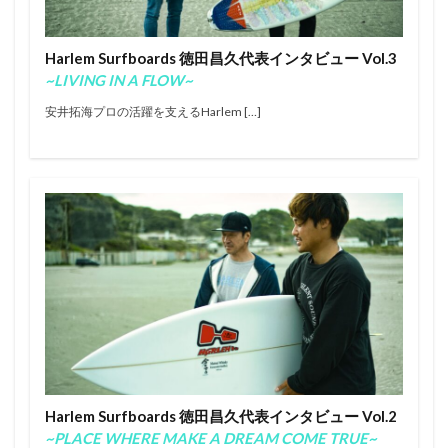
エアー
オリンピック
オンショア
オンラインコンテスト
カラップフリップ
Harlem Surfboards 徳田昌久代表インタビュー Vol.3
カラムロブソン
カリッサ・ムーア
カリフォルニア
~LIVING IN A FLOW~
キャロライン・マークス
キャンプ
キラーサーフ
安井拓海プロの活躍を支えるHarlem […]
キルタイム
クオリファイ
クラフトビール
グランドチャンピオン
グリフィン・コラピント
ケリー・スレーター
サーファー
サーフィン
サーフィンが好きな人と繋がりたい
サーフボード
サーフランチ
さわかみ
サンセットビーチ
ジャック・ロビンソン
ジャワ島
ショートボード
ジョアン・ディファイ
ジョエル・チューダー
ジョエルチューダー
ジョン・ジョン・フローレンス
ジョンジョンフローレンス
スイッチスタンス
スウェル
ステファニー・ギルモア
ソフトボード
Harlem Surfboards 徳田昌久代表インタビュー Vol.2
タイラー・ウォーレン
タイラー・ライト
~PLACE WHERE MAKE A DREAM COME TRUE~