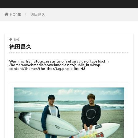
JOYSTIK SURFBOARDS
JPSA
JR Surfboards
Justice Surfboards
Kenji Custom Design
Kill Time
HOME
徳田昌久
KILLER SURF
KILLER SURF 宮崎
Krui Pro
LazyBoySkill
Mini Simmons
MOBB
Ocean Side
OGM
Original Sun
PANG
TAG
徳田昌久
Pearth Surfboards
Pipe Masters
Pipeline
Pyzel
Pyzel Surfboards
QS
RASH
RLM
Warning
: Trying to access array offset on value of type bool in
/home/aowebmedia/aowebmedia.net/public_html/wp-
Rockdance
ROXY
S5BAR
content/themes/the-thor/tag.php
on line
43
SHIRVT SURFBOARDS
SURFING
SWELL
Taiwan Open
Tokoro
Tokoro Surfboards
Transistor Brand
Tyler Wallen
TYPHOON
US Open
VISSLA
Volcom
WARNER SURFBOARDS
WCL
WCT
WLT
WSL
Y.U
YouTube
アウトドア
イザベラ・ニコラス
インタビュー
インドネシア