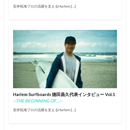
タイラーウォーレン
タティアナ・ウェストン・ウェブ
安井拓海プロの活躍を支えるHarlem […]
チーターファイブ
チマジャ
トリップ
ナザレ
ノーズライディング
ノア・ディーン
パイプマスターズ
パラサーフィン
バララム・スタック
バロン・マミヤ
バロンマミヤ
ハングテン
ハングファイブ
ビッグウェーブ
ビッグウェーブツアー
ファイアーワイヤー
フィリッペ・トレド
フィリペ・トレド
フィンレス
ふもとっぱらキャンプ場
ブライス・ヤング
プロ
ホノルア・ブロムフィールド
ホノルアブロムフィールド
ホビー
ミック・ファニング
ミッドレングス
Harlem Surfboards 徳田昌久代表インタビュー Vol.1
ミニシモンズ
モリ―・ピックラム
~THE BEGINNING OF…~
モリー・ピックラム
ロックダンス
ロングボード
安井拓海プロの活躍を支えるHarlem […]
ワキタピーク
一宮
中塩佳那
久米大志
五十嵐カノア
井上桜
井上鷹
伊東リアル