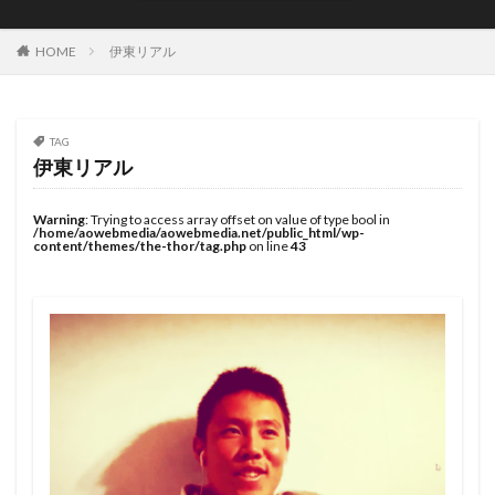
JOYSTIK SURFBOARDS
JPSA
JR Surfboards
Justice Surfboards
Kenji Custom Design
Kill Time
HOME
伊東リアル
KILLER SURF
KILLER SURF 宮崎
Krui Pro
LazyBoySkill
Mini Simmons
MOBB
Ocean Side
OGM
Original Sun
PANG
TAG
伊東リアル
Pearth Surfboards
Pipe Masters
Pipeline
Pyzel
Pyzel Surfboards
QS
RASH
RLM
Warning
: Trying to access array offset on value of type bool in
/home/aowebmedia/aowebmedia.net/public_html/wp-
Rockdance
ROXY
S5BAR
content/themes/the-thor/tag.php
on line
43
SHIRVT SURFBOARDS
SURFING
SWELL
Taiwan Open
Tokoro
Tokoro Surfboards
Transistor Brand
Tyler Wallen
TYPHOON
US Open
VISSLA
Volcom
WARNER SURFBOARDS
WCL
WCT
WLT
WSL
Y.U
YouTube
アウトドア
イザベラ・ニコラス
インタビュー
インドネシア