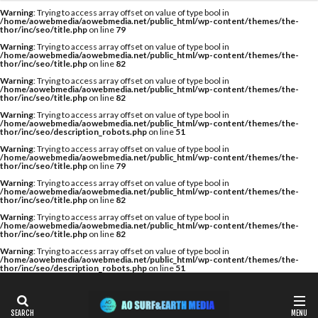
カテゴリー
検索
Warning
: Trying to access array offset on value of type bool in
/home/aowebmedia/aowebmedia.net/public_html/wp-content/themes/the-
thor/inc/seo/title.php
on line
79
Warning
: Trying to access array offset on value of type bool in
/home/aowebmedia/aowebmedia.net/public_html/wp-content/themes/the-
thor/inc/seo/title.php
on line
82
タグ
Warning
: Trying to access array offset on value of type bool in
/home/aowebmedia/aowebmedia.net/public_html/wp-content/themes/the-
A WING
AIR
AIRTIGHT
AQUARIUS
thor/inc/seo/title.php
on line
82
AQUARIUS SURFBOARDS
AWING
AXXE
Warning
: Trying to access array offset on value of type bool in
/home/aowebmedia/aowebmedia.net/public_html/wp-content/themes/the-
thor/inc/seo/description_robots.php
on line
51
BAGUSE
Billabong
Bryce Young
Camel Surf
Warning
: Trying to access array offset on value of type bool in
Camuy Surfboards
Captains Helm
CHABO
/home/aowebmedia/aowebmedia.net/public_html/wp-content/themes/the-
thor/inc/seo/title.php
on line
79
Cimaja
CROSS SAVER
CS
CT
Deep Surf
Warning
: Trying to access array offset on value of type bool in
/home/aowebmedia/aowebmedia.net/public_html/wp-content/themes/the-
DOVE
Fin Less
FIREWIRE
GOTCHA
thor/inc/seo/title.php
on line
82
Warning
: Trying to access array offset on value of type bool in
Harlem Surfboards
HOBIE
HURLEY
/home/aowebmedia/aowebmedia.net/public_html/wp-content/themes/the-
thor/inc/seo/title.php
on line
82
HYUGA PRO
Indonesia
ISA
Warning
: Trying to access array offset on value of type bool in
/home/aowebmedia/aowebmedia.net/public_html/wp-content/themes/the-
ISA World Longboard Championship
thor/inc/seo/description_robots.php
on line
51
ISA World Surfing Games
Japan Open
Japan Open of Surfing
Java
John John Florence