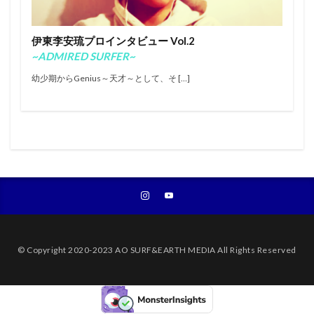
エアー
オリンピック
オンショア
オンラインコンテスト
カラップフリップ
伊東李安琉プロインタビュー Vol.2
カラムロブソン
カリッサ・ムーア
カリフォルニア
~ADMIRED SURFER~
キャロライン・マークス
キャンプ
キラーサーフ
幼少期からGenius～天才～として、そ […]
キルタイム
クオリファイ
クラフトビール
グランドチャンピオン
グリフィン・コラピント
ケリー・スレーター
サーファー
サーフィン
サーフィンが好きな人と繋がりたい
サーフボード
サーフランチ
さわかみ
サンセットビーチ
ジャック・ロビンソン
ジャワ島
ショートボード
ジョアン・ディファイ
ジョエル・チューダー
ジョエルチューダー
ジョン・ジョン・フローレンス
© Copyright 2020-2023 AO SURF&EARTH MEDIA All Rights Reserved
ジョンジョンフローレンス
スイッチスタンス
スウェル
ステファニー・ギルモア
ソフトボード
タイラー・ウォーレン
タイラー・ライト