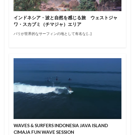
エアー
オリンピック
オンショア
オンラインコンテスト
カラップフリップ
インドネシア・波と自然を感じる旅 ウェストジャ
カラムロブソン
カリッサ・ムーア
カリフォルニア
ワ・スカブミ（チマジャ）エリア
キャロライン・マークス
キャンプ
キラーサーフ
バリが世界的なサーフィンの地として有名な […]
キルタイム
クオリファイ
クラフトビール
グランドチャンピオン
グリフィン・コラピント
ケリー・スレーター
サーファー
サーフィン
サーフィンが好きな人と繋がりたい
サーフボード
サーフランチ
さわかみ
サンセットビーチ
ジャック・ロビンソン
ジャワ島
ショートボード
ジョアン・ディファイ
ジョエル・チューダー
ジョエルチューダー
ジョン・ジョン・フローレンス
ジョンジョンフローレンス
スイッチスタンス
スウェル
ステファニー・ギルモア
ソフトボード
WAVES & SURFERS INDONESIA JAVA ISLAND
タイラー・ウォーレン
タイラー・ライト
CIMAJA FUN WAVE SESSION