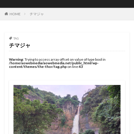
JOYSTIK SURFBOARDS
JPSA
JR Surfboards
Justice Surfboards
Kenji Custom Design
Kill Time
HOME
チマジャ
KILLER SURF
KILLER SURF 宮崎
Krui Pro
LazyBoySkill
Mini Simmons
MOBB
Ocean Side
OGM
Original Sun
PANG
TAG
チマジャ
Pearth Surfboards
Pipe Masters
Pipeline
Pyzel
Pyzel Surfboards
QS
RASH
RLM
Warning
: Trying to access array offset on value of type bool in
/home/aowebmedia/aowebmedia.net/public_html/wp-
Rockdance
ROXY
S5BAR
content/themes/the-thor/tag.php
on line
43
SHIRVT SURFBOARDS
SURFING
SWELL
Taiwan Open
Tokoro
Tokoro Surfboards
Transistor Brand
Tyler Wallen
TYPHOON
US Open
VISSLA
Volcom
WARNER SURFBOARDS
WCL
WCT
WLT
WSL
Y.U
YouTube
アウトドア
イザベラ・ニコラス
インタビュー
インドネシア