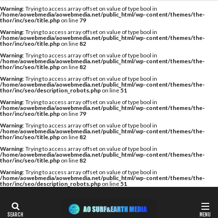
カテゴリー
Warning
: Trying to access array offset on value of type bool in
/home/aowebmedia/aowebmedia.net/public_html/wp-content/themes/the-
thor/inc/seo/title.php
on line
79
Warning
: Trying to access array offset on value of type bool in
/home/aowebmedia/aowebmedia.net/public_html/wp-content/themes/the-
thor/inc/seo/title.php
on line
82
タグ
Warning
: Trying to access array offset on value of type bool in
/home/aowebmedia/aowebmedia.net/public_html/wp-content/themes/the-
A WING
AIR
AIRTIGHT
AQUARIUS
thor/inc/seo/title.php
on line
82
AQUARIUS SURFBOARDS
AWING
AXXE
Warning
: Trying to access array offset on value of type bool in
/home/aowebmedia/aowebmedia.net/public_html/wp-content/themes/the-
thor/inc/seo/description_robots.php
on line
51
BAGUSE
Billabong
Bryce Young
Camel Surf
Warning
: Trying to access array offset on value of type bool in
Camuy Surfboards
Captains Helm
CHABO
/home/aowebmedia/aowebmedia.net/public_html/wp-content/themes/the-
thor/inc/seo/title.php
on line
79
Cimaja
CROSS SAVER
CS
CT
Deep Surf
Warning
: Trying to access array offset on value of type bool in
/home/aowebmedia/aowebmedia.net/public_html/wp-content/themes/the-
DOVE
Fin Less
FIREWIRE
GOTCHA
thor/inc/seo/title.php
on line
82
Warning
: Trying to access array offset on value of type bool in
Harlem Surfboards
HOBIE
HURLEY
/home/aowebmedia/aowebmedia.net/public_html/wp-content/themes/the-
thor/inc/seo/title.php
on line
82
HYUGA PRO
Indonesia
ISA
Warning
: Trying to access array offset on value of type bool in
/home/aowebmedia/aowebmedia.net/public_html/wp-content/themes/the-
ISA World Longboard Championship
thor/inc/seo/description_robots.php
on line
51
ISA World Surfing Games
Japan Open
Japan Open of Surfing
Java
John John Florence