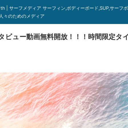
h the Earth | サーフメディア サーフィン,ボディーボード,SUP,
人々のためのメディア
タビュー動画無料開放！！！時間限定タ